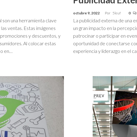
octubre 9, 2022
Por
5leuf
0
l son una herramienta clave
La publicidad externa de una 
r las ventas. Estas imágenes
un gran impacto en la percepció
, promociones y descuentos, y
patrocinar o participar en even
nsumidores. Al colocar estas
oportunidad de conectarse con
mo en…
experiencia y liderazgo en el 